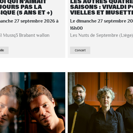
OI QUI N’AIMAIT
LES AUTRES QUATR
JOURS PAS LA
SAISONS : VIVALDI 
QUE (5 ANS ET +)
VIELLES ET MUSETT
manche 27 septembre 2026 à
Le dimanche 27 septembre 20
16h00
al Musiq3 Brabant wallon
Les Nuits de Septembre (Liège)
ille
Concert