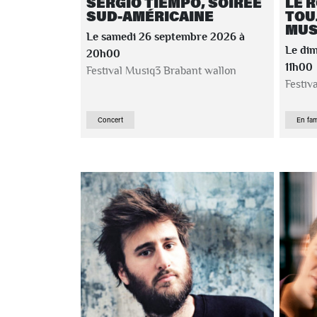
SERGIO TIEMPO, SOIRÉE
LE R
SUD-AMÉRICAINE
TOU
MUSI
Le samedi 26 septembre 2026 à
Le di
20h00
11h00
Festival Musiq3 Brabant wallon
Festiv
Concert
En fam