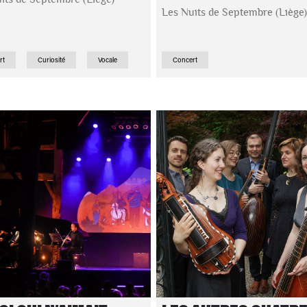
Les Nuits de Septembre (Liège)
rt
Curiosité
Vocale
Concert