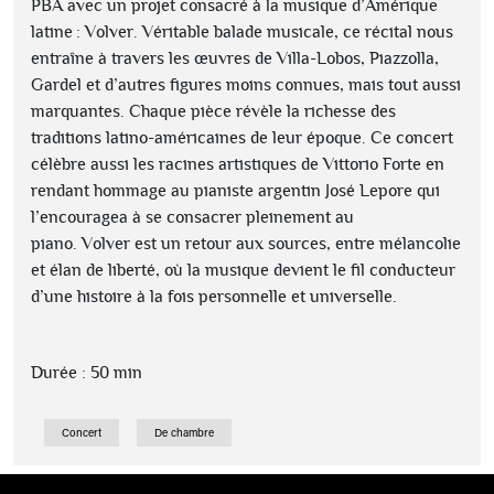
PBA
avec
un projet consacré à la musique d’Amérique
latine
:
Volver
. Véritable balade musicale, ce récital nous
entraîne à travers les œuvres de Villa-Lobos, Piazzolla,
Gardel et d’autres figures moins connues, mais tout aussi
marquantes. Chaque pièce révèle la richesse des
traditions latino-américaines de leur époque. Ce concert
célèbre aussi les racines artistiques de Vittorio Forte
en
rendant
hommage au pianiste argentin José
Lepore
qui
l’encouragea à se consacrer pleinement au
piano.
Volver
est un retour aux sources, entre mélancolie
et élan de liberté, où la musique devient le fil conducteur
d’une histoire à la fois personnelle et universelle.
Durée : 50 min
Concert
De chambre