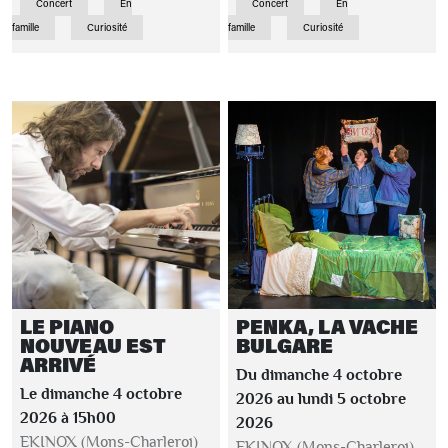
Concert
En
Concert
En
famille
Curiosité
famille
Curiosité
LE PIANO
PENKA, LA VACHE
NOUVEAU EST
BULGARE
ARRIVÉ
Du dimanche 4 octobre
Le dimanche 4 octobre
2026 au lundi 5 octobre
2026 à 15h00
2026
EKINOX (Mons-Charleroi)
EKINOX (Mons-Charleroi)