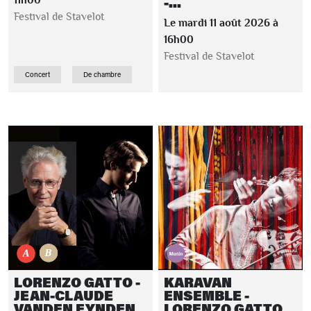
-...
11h00
Festival de Stavelot
Le mardi 11 août 2026 à
16h00
Festival de Stavelot
Concert
De chambre
LORENZO GATTO -
KARAVAN
JEAN-CLAUDE
ENSEMBLE -
VANDEN EYNDEN
LORENZO GATTO