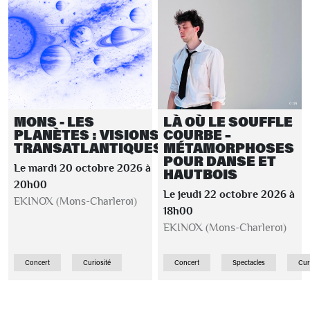
MONS - LES
LÀ OÙ LE SOUFFLE
PLANÈTES : VISIONS
COURBE –
TRANSATLANTIQUES
MÉTAMORPHOSES
POUR DANSE ET
Le mardi 20 octobre 2026 à
HAUTBOIS
20h00
Le jeudi 22 octobre 2026 à
EKINOX (Mons-Charleroi)
18h00
EKINOX (Mons-Charleroi)
Concert
Curiosité
Concert
Spectacles
Cur