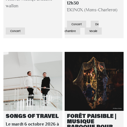
12h30
wallon
EKINOX (Mons-Charleroi)
Concert
De
Concert
chambre
Vocale
SONGS OF TRAVEL
FORÊT PAISIBLE |
MUSIQUE
Le mardi 6 octobre 2026 à
BAROQUE POUR