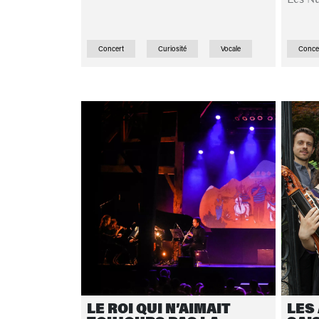
Concert
Curiosité
Vocale
Conce
LE ROI QUI N’AIMAIT
LES