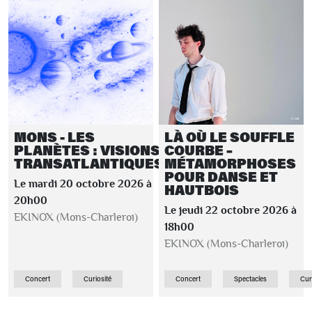
MONS - LES
LÀ OÙ LE SOUFFLE
PLANÈTES : VISIONS
COURBE –
TRANSATLANTIQUES
MÉTAMORPHOSES
POUR DANSE ET
Le mardi 20 octobre 2026 à
HAUTBOIS
20h00
Le jeudi 22 octobre 2026 à
EKINOX (Mons-Charleroi)
18h00
EKINOX (Mons-Charleroi)
Concert
Curiosité
Concert
Spectacles
Cur