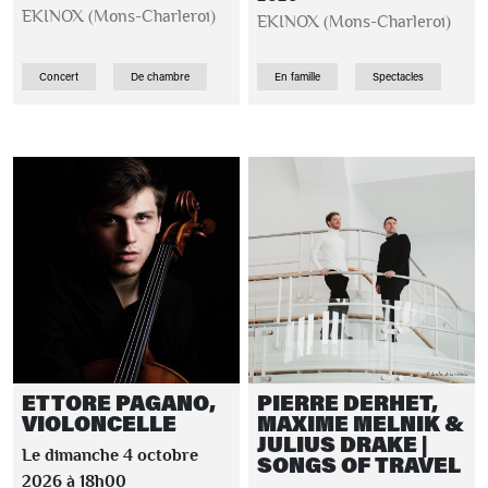
EKINOX (Mons-Charleroi)
EKINOX (Mons-Charleroi)
Concert
De chambre
En famille
Spectacles
ETTORE PAGANO,
PIERRE DERHET,
VIOLONCELLE
MAXIME MELNIK &
JULIUS DRAKE |
Le dimanche 4 octobre
SONGS OF TRAVEL
2026 à 18h00