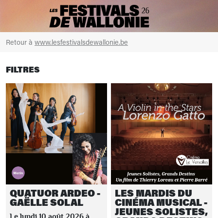
Retour à
www.lesfestivalsdewallonie.be
FILTRES
QUATUOR ARDEO -
LES MARDIS DU
GAËLLE SOLAL
CINÉMA MUSICAL -
JEUNES SOLISTES,
Le lundi 10 août 2026 à